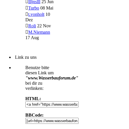
llljnslll
25 Jun
Turbo
08 Mai
t.vonholt
10
Dez
Roli
22 Nov
M.Niemann
17 Aug
Link zu uns
Benutze bitte
diesen Link um
"www.Wasserbauforum.de"
bei dir zu
verlinken:
HTML:
BBCode: