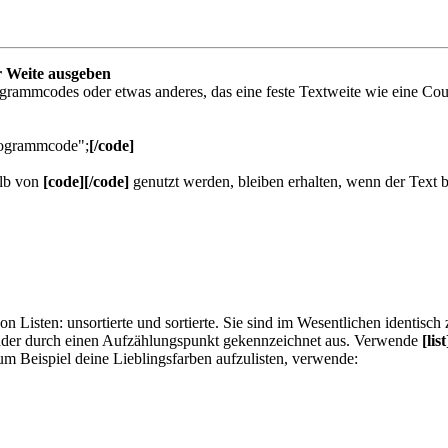
r Weite ausgeben
ammcodes oder etwas anderes, das eine feste Textweite wie eine Courie
Programmcode";
[/code]
alb von
[code][/code]
genutzt werden, bleiben erhalten, wenn der Text b
n Listen: unsortierte und sortierte. Sie sind im Wesentlichen identisc
ander durch einen Aufzählungspunkt gekennzeichnet aus. Verwende
[list
m Beispiel deine Lieblingsfarben aufzulisten, verwende: