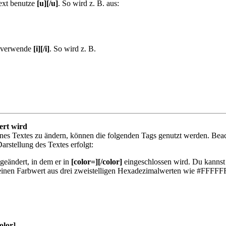
ext benutze
[u][/u]
. So wird z. B. aus:
, verwende
[i][/i]
. So wird z. B.
ert wird
nes Textes zu ändern, können die folgenden Tags genutzt werden. Bea
arstellung des Textes erfolgt:
geändert, in dem er in
[color=][/color]
eingeschlossen wird. Du kannst 
 einen Farbwert aus drei zweistelligen Hexadezimalwerten wie #FFFFFF
color]