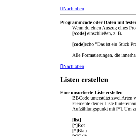
Nach oben
Programmcode oder Daten mit feste
Wenn du einen Auszug eines Progr
[/code]
einschließen, z. B.
[code]
echo "Das ist ein Stück 
Alle Formatierungen, die innerh
Nach oben
Listen erstellen
Eine unsortierte Liste erstellen
BBCode unterstützt zwei Arten vo
Elemente deiner Liste hinterein
Aufzählungspunkt mit
[*]
. Um zu
[list]
[*]
Rot
[*]
Blau