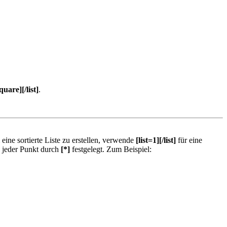
quare][/list]
.
 eine sortierte Liste zu erstellen, verwende
[list=1][/list]
für eine
rd jeder Punkt durch
[*]
festgelegt. Zum Beispiel: