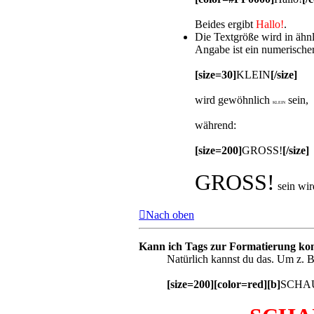
Beides ergibt
Hallo!
.
Die Textgröße wird in ähn
Angabe ist ein numerischer
[size=30]
KLEIN
[/size]
wird gewöhnlich
sein,
KLEIN
während:
[size=200]
GROSS!
[/size]
GROSS!
sein wir
Nach oben
Kann ich Tags zur Formatierung ko
Natürlich kannst du das. Um z. B
[size=200][color=red][b]
SCHAU