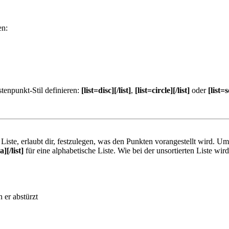
en:
tenpunkt-Stil definieren:
[list=disc][/list]
,
[list=circle][/list]
oder
[list=s
e Liste, erlaubt dir, festzulegen, was den Punkten vorangestellt wird. Um
a][/list]
für eine alphabetische Liste. Wie bei der unsortierten Liste wi
 er abstürzt