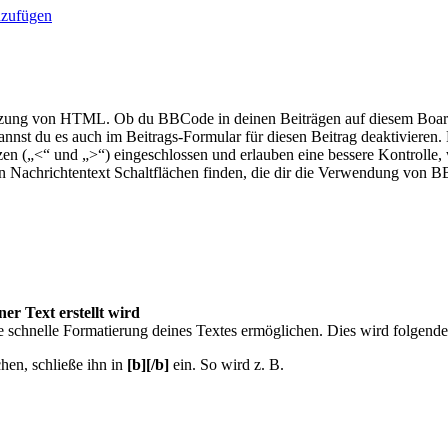
nzufügen
tzung von HTML. Ob du BBCode in deinen Beiträgen auf diesem Board 
kannst du es auch im Beitrags-Formular für diesen Beitrag deaktivier
tzen („<“ und „>“) eingeschlossen und erlauben eine bessere Kontroll
en Nachrichtentext Schaltflächen finden, die dir die Verwendung von 
ner Text erstellt wird
ne schnelle Formatierung deines Textes ermöglichen. Dies wird folgen
hen, schließe ihn in
[b][/b]
ein. So wird z. B.