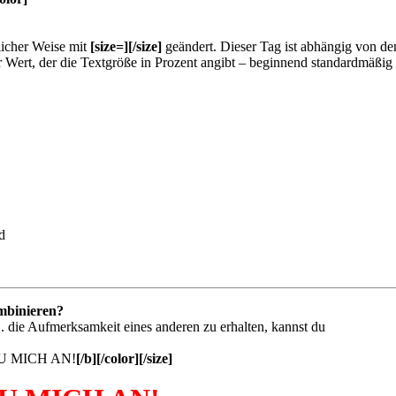
licher Weise mit
[size=][/size]
geändert. Dieser Tag ist abhängig von de
 Wert, der die Textgröße in Prozent angibt – beginnend standardmäßig 
d
mbinieren?
. die Aufmerksamkeit eines anderen zu erhalten, kannst du
 MICH AN!
[/b][/color][/size]