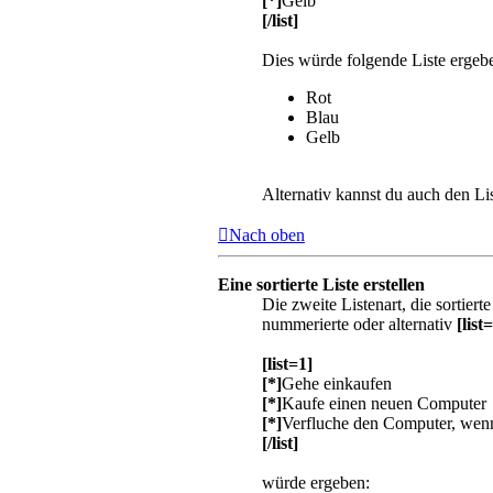
[*]
Gelb
[/list]
Dies würde folgende Liste ergeb
Rot
Blau
Gelb
Alternativ kannst du auch den Lis
Nach oben
Eine sortierte Liste erstellen
Die zweite Listenart, die sortiert
nummerierte oder alternativ
[list=
[list=1]
[*]
Gehe einkaufen
[*]
Kaufe einen neuen Computer
[*]
Verfluche den Computer, wenn
[/list]
würde ergeben: