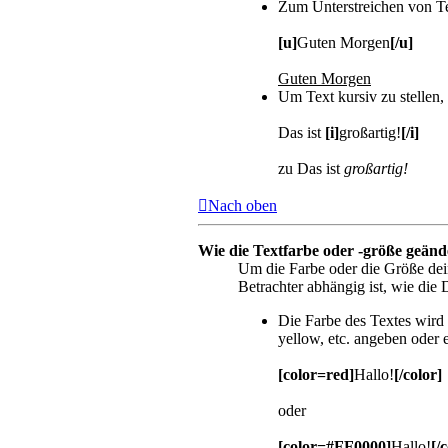
Zum Unterstreichen von T
[u]
Guten Morgen
[/u]
Guten Morgen
Um Text kursiv zu stellen
Das ist
[i]
großartig!
[/i]
zu Das ist
großartig!
Nach oben
Wie die Textfarbe oder -größe geänd
Um die Farbe oder die Größe dei
Betrachter abhängig ist, wie die D
Die Farbe des Textes wird 
yellow, etc. angeben oder
[color=red]
Hallo!
[/color]
oder
[color=#FF0000]
Hallo!
[/